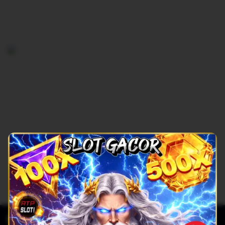
7,914,000.00
Sugar Rush
zeusba****u
IDR
5,076,000.00
Gates of
Olympus
1000
kmsu****i
IDR
3,712,000.00
Aztec Gems
Deluxe™
hend****2
IDR
3,178,000.00
Gates of
Gatot Kaca
1000
zeusba****u
IDR
3,026,000.00