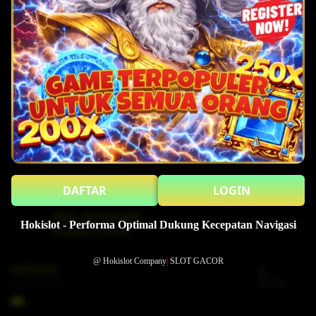
Gates of
Olympus
1000
SLOT GACOR
SLOT GACOR TERBARU
SLOT
Hokislot
zeusba****u
©2026 Hokislot. Hak cipta dilindungi | 18+
IDR
2,779,500.00
Gates of
Olympus
1000
Hokislot - Performa Optimal
di****1
Dukung Kecepatan Navigasi
IDR
2,664,000.00
Mahjong
DAFTAR
LOGIN
Wins 3 –
Black Scatter
PELAYANAN
Hokislot - Performa Optimal Dukung Kecepatan Navigasi
Keunggulan Pelayanan
@ Hokislot Company
|
SLOT GACOR
1
DEPOSIT
Min
Rata-Rata Waktu